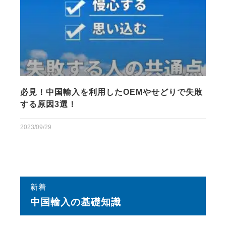
必見！中国輸入を利用したOEMやせどりで失敗
する原因3選！
2023/09/29
新着
中国輸⼊の基礎知識