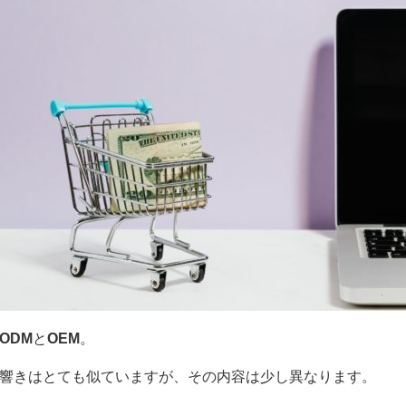
ODM
と
OEM
。
響きはとても似ていますが、その内容は少し異なります。