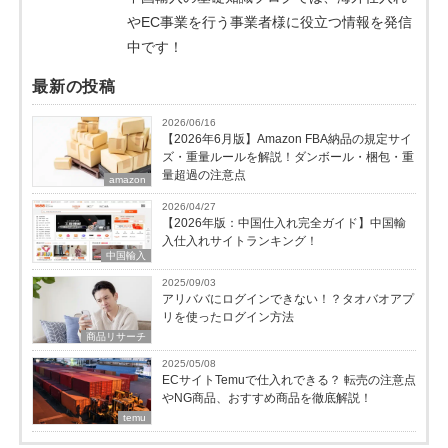
やEC事業を行う事業者様に役立つ情報を発信
中です！
最新の投稿
2026/06/16
【2026年6月版】Amazon FBA納品の規定サイ
ズ・重量ルールを解説！ダンボール・梱包・重
量超過の注意点
amazon
2026/04/27
【2026年版：中国仕入れ完全ガイド】中国輸
入仕入れサイトランキング！
中国輸入
2025/09/03
アリババにログインできない！？タオバオアプ
リを使ったログイン方法
商品リサーチ
2025/05/08
ECサイトTemuで仕入れできる？ 転売の注意点
やNG商品、おすすめ商品を徹底解説！
temu