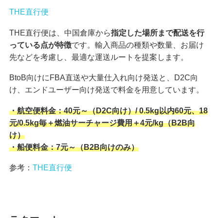
THE直行便
THE直行便は、中国倉庫から
指定した場所まで配送を行
っている点が特徴
です。輸入商品の種類や数量、お届け
先などを考慮し、最適な運送ルートを提案します。
BtoB向けにFBA直送や大量仕入れ向け発送と、D2C向
け、エンドユーザー向け発送で料金を用意しています。
・航空便料金：40元～（D2C向け）/ 0.5kg以内60元、18
元/0.5kg毎＋燃油サーチャージ費用＋4元/kg（B2B向
け）
・船便料金：7元～（B2B向けのみ）
参考：
THE直行便