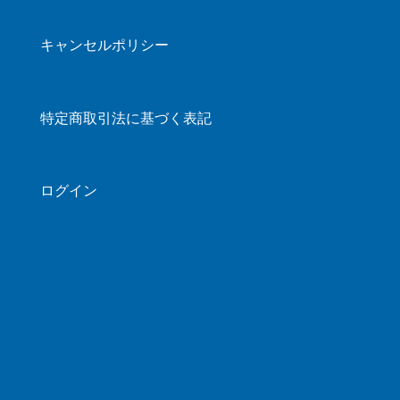
映に替えさせて頂いております。
キャンセルポリシー
8.破損しやすい商品の輸送について
国際輸送については貨物に対する保険が適用
されておらず、輸送による破損などは基本的
特定商取引法に基づく表記
には補償されません。その為、ガラスなど破
損のしやすい商品のご注文などについてはご
注意くださいませ。貨物に対する保険につい
ては、お客様にて任意で加入することが可能
ログイン
です。
9.輸入許可通知書について
商品の輸入に伴い、輸入者となるお客様に
「輸入許可通知書」が発行されます。こちら
は保管義務の発生する書類となりますため、
大事に保管いただくようお願いいたします。
当該書類は、通常貨物などに添付されておら
ず、各輸送会社に発行を依頼する形となりま