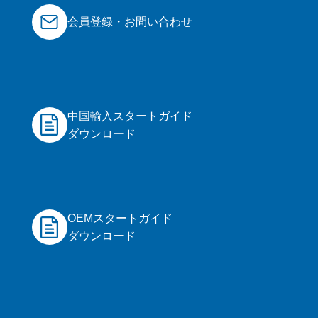
す。
会員登録・お問い合わせ
10.関税のご請求について
輸送会社より弊社宛にお客様の関税支払請求
を受けた場合は、CiLELシステムよりご請求
をさせていただくことがございます。
最後に
中国輸入スタートガイド
◉ご注文商品もしくはご要望によっては、お
ダウンロード
取引をお断りする場合がございます。 ◉会員
登録後、会員ページにログインされましたら
利用規約もご確認ください。
OEMスタートガイド
ダウンロード