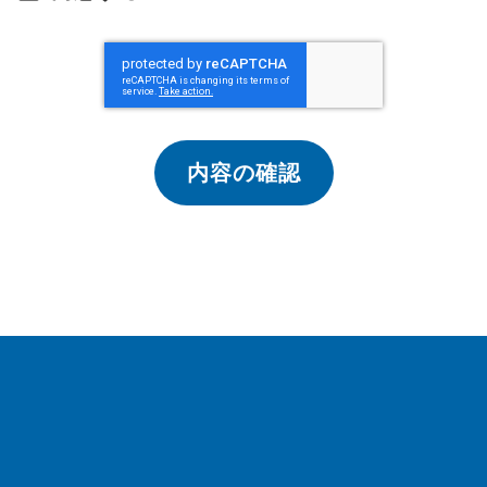
3.ご注文の追加について
注文シート送信後はお客様にてご注文内容の
編集はできなくなります。また、ご注文が発
送準備に入りますと、ご注文内容の変更がで
きなくなります。
内容の確認
4.不良品について
ご注文いただいた商品については一部不良品
が納品される場合がございます。検品サービ
スなどにより発覚しました不良品は返品交渉
をさせていただきますが、中国の仕入れ元に
よっては返品が成立しない場合がございま
す。また、このような返品不成立の不良品な
どについて、弊社での補償・補填は行ってお
りませんこと、あらかじめご了承くださいま
せ。
5.返品手続きについて