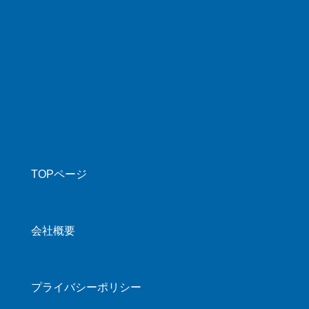
注文商品の弊社中国拠点到着時に検出された
不良品については、都度お客様へのご連絡を
行うことなく、仕入れ元と返品交渉を進め、
交渉成立したものは返品を行います。
6.検品について
「検品修繕/全数検品」は納品数全数に対して
検品を行いますが、「仕様確認」は1/50の割
合での抜取確認（50個未満の場合は一律1
個）となり、こちらは外観からの色・数量・
破損などの有無確認となります。また、「検
TOPページ
品修繕/全数検品」の費用は検品を実施した数
量に対してかかるものとなり、不良品として
返品されたものにも発生いたします。
会社概要
7.不良品返品時の納品数について
不良品の返品や仕入れ元の納品数量不足など
に伴う納品数量の減少に関しては、ご連絡を
プライバシーポリシー
差し上げておらず、注文シート上への数量反