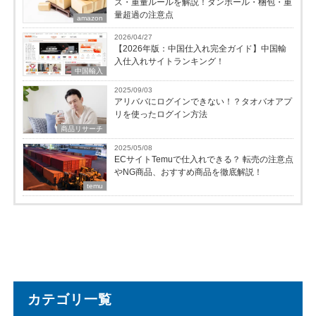
ズ・重量ルールを解説！ダンボール・梱包・重
量超過の注意点
amazon
2026/04/27
【2026年版：中国仕入れ完全ガイド】中国輸
入仕入れサイトランキング！
中国輸入
2025/09/03
アリババにログインできない！？タオバオアプ
リを使ったログイン方法
商品リサーチ
2025/05/08
ECサイトTemuで仕入れできる？ 転売の注意点
やNG商品、おすすめ商品を徹底解説！
temu
カテゴリ一覧