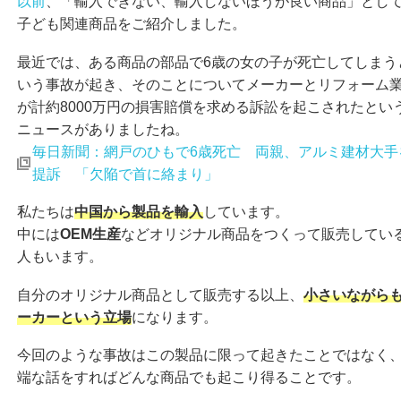
以前
、「輸入できない、輸入しないほうが良い商品」とし
子ども関連商品をご紹介しました。
最近では、ある商品の部品で6歳の女の子が死亡してしまう
いう事故が起き、そのことについてメーカーとリフォーム
が計約8000万円の損害賠償を求める訴訟を起こされたとい
ニュースがありましたね。
毎日新聞：網戸のひもで6歳死亡 両親、アルミ建材大手
提訴 「欠陥で首に絡まり」
私たちは
中国から製品を輸入
しています。
中には
OEM生産
などオリジナル商品をつくって販売してい
人もいます。
自分のオリジナル商品として販売する以上、
小さいながら
ーカーという立場
になります。
今回のような事故はこの製品に限って起きたことではなく
端な話をすればどんな商品でも起こり得ることです。