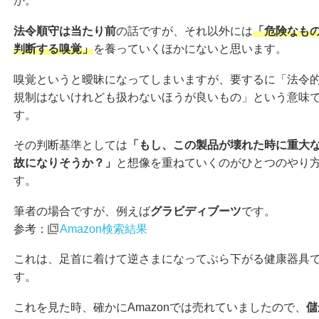
か。
法令順守は当たり前
の話ですが、それ以外には
「危険なも
判断する嗅覚」
を養っていくほかにないと思います。
嗅覚というと曖昧になってしまいますが、要するに「法令
規制はないけれども扱わないほうが良いもの」という意味
す。
その判断基準としては
「もし、この製品が壊れた時に重大
故になりそうか？」
と想像を重ねていくのがひとつのやり
す。
筆者の場合ですが、例えば
グラビディブーツ
です。
参考：
Amazon検索結果
これは、足首に着けて逆さまになってぶら下がる健康器具
す。
これを見た時、確かにAmazonでは売れていましたので、
儲