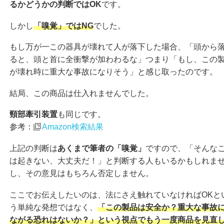
るかどうかの判断ではOK
です。
しかし
「嗅覚」ではNG
でした。
もし万が一この器具が壊れて人が落下した場合、「頭から
ると、頭と首に全衝撃が加わわるな」つまり「もし、この
が壊れ時に重大な事故になりそう」と感じ取ったのです。
結局、この商品は仕入れませんでした。
頸部牽引装置
も同じです。
参考：
Amazon検索結果
上記の判断は
あくまで筆者の「嗅覚」
ですので、「そんな
は起きない、大丈夫だ！」と判断する人もいるかもしれま
し、その意見はもちろん否定しません。
ここでお伝えしたいのは、法にさえ触れていなければOKと
う単純な発想ではなく、
「この製品は安全か？重大な事故
ながる恐れはないか？」という視点でもう一度商品を見直