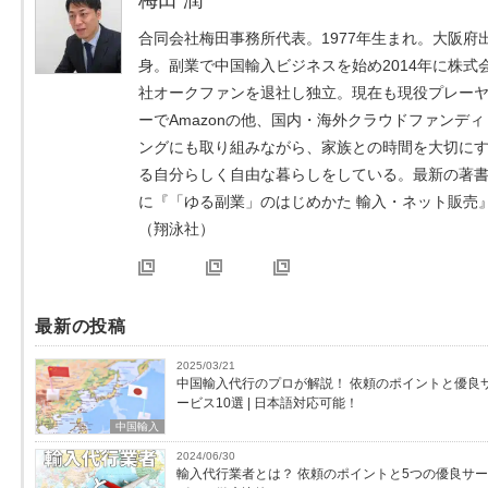
合同会社梅田事務所代表。1977年生まれ。大阪府
身。副業で中国輸入ビジネスを始め2014年に株式
社オークファンを退社し独立。現在も現役プレー
ーでAmazonの他、国内・海外クラウドファンディ
ングにも取り組みながら、家族との時間を大切に
る自分らしく自由な暮らしをしている。最新の著
に『「ゆる副業」のはじめかた 輸入・ネット販売
（翔泳社）
最新の投稿
2025/03/21
中国輸入代行のプロが解説！ 依頼のポイントと優良
ービス10選 | 日本語対応可能！
中国輸入
2024/06/30
輸入代行業者とは？ 依頼のポイントと5つの優良サー