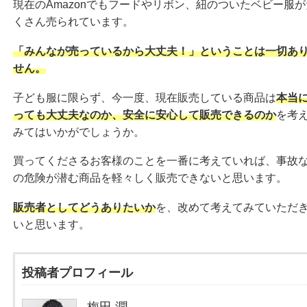
現在のAmazonでもフードやリボン、紐のついたベビー服が
くさん売られています。
「みんなが売っているから大丈夫！」ということは一切あ
せん。
子ども服に限らず、今一度、現在販売している商品は
本当
っても大丈夫なのか、安全に安心して販売できるのか
を考
みてはいかがでしょうか。
買ってくださるお客様のことを一番に考えていれば、事故
の危険が潜む商品を軽々しく販売できないと思います。
販売者としてどうありたいか
を、改めて考えてみていただ
いと思います。
投稿者プロフィール
梅田 潤