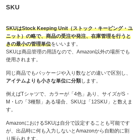
SKU
SKUはStock Keeping Unit（ストック・キーピング・ユ
ニット）の略で、商品の受注や発注、在庫管理を行うと
きの最小の管理単位
をいいます。
SKUは商品管理の用語なので、Amazon以外の場所でも
使用されます。
同じ商品でもパッケージや入り数などの違いで区別し、
アイテムよりも小さな単位に分類
します。
例えばTシャツで、カラーが「4色」あり、サイズがS・
M・Lの「3種類」ある場合、SKUは「12SKU」と数えま
す。
AmazonにおけるSKUは自分で設定することも可能です
が、出品時に何も入力しないとAmazonから自動的に割
り振られます。