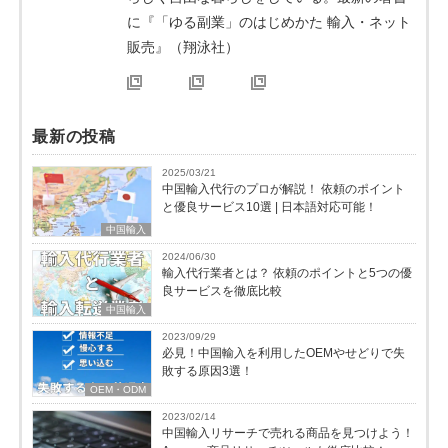
に『「ゆる副業」のはじめかた 輸入・ネット
販売』（翔泳社）
最新の投稿
2025/03/21
中国輸入代行のプロが解説！ 依頼のポイント
と優良サービス10選 | 日本語対応可能！
中国輸入
2024/06/30
輸入代行業者とは？ 依頼のポイントと5つの優
良サービスを徹底比較
中国輸入
2023/09/29
必見！中国輸入を利用したOEMやせどりで失
敗する原因3選！
OEM・ODM
2023/02/14
中国輸入リサーチで売れる商品を見つけよう！