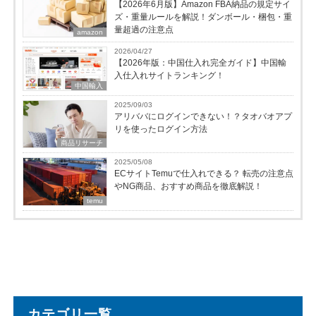
【2026年6月版】Amazon FBA納品の規定サイ
ズ・重量ルールを解説！ダンボール・梱包・重
量超過の注意点
amazon
2026/04/27
【2026年版：中国仕入れ完全ガイド】中国輸
入仕入れサイトランキング！
中国輸入
2025/09/03
アリババにログインできない！？タオバオアプ
リを使ったログイン方法
商品リサーチ
2025/05/08
ECサイトTemuで仕入れできる？ 転売の注意点
やNG商品、おすすめ商品を徹底解説！
temu
カテゴリ一覧