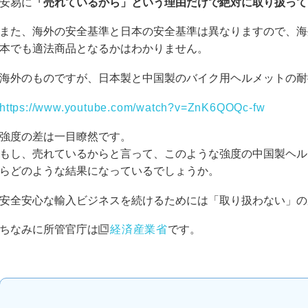
安易に
「売れているから」という理由だけで絶対に取り扱って
また、海外の安全基準と日本の安全基準は異なりますので、海
本でも適法商品となるかはわかりません。
海外のものですが、日本製と中国製のバイク用ヘルメットの耐
https://www.youtube.com/watch?v=ZnK6QOQc-fw
強度の差は一目瞭然です。
もし、売れているからと言って、このような強度の中国製ヘル
らどのような結果になっているでしょうか。
安全安心な輸入ビジネスを続けるためには「取り扱わない」の
ちなみに所管官庁は
経済産業省
です。