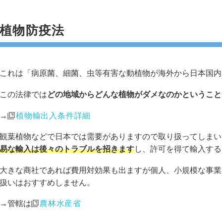
植物防疫法
これは「病原菌、細菌、虫等有害な動植物が海外から日本国内
この法律では
どの地域からどんな植物がダメなのかということ
→
植物輸出入条件詳細
観葉植物などで日本では需要がありますので取り扱ってしまい
易な輸入は後々のトラブルを招きます
し、許可を得て輸入する
大きな商社であれば費用対効果も出ますが個人、小規模な事業
扱いはおすすめしません。
→管轄は
農林水産省