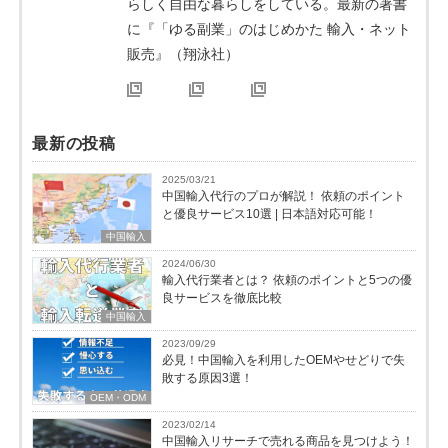
らしく自由な暮らしをしている。最新の著書
に『「ゆる副業」のはじめかた 輸入・ネット
販売』（翔泳社）
最新の投稿
2025/03/21
中国輸入代行のプロが解説！ 依頼のポイント
と優良サービス10選 | 日本語対応可能！
中国輸入
2024/06/30
輸入代行業者とは？ 依頼のポイントと5つの優
良サービスを徹底比較
中国輸入
2023/09/29
必見！中国輸入を利用したOEMやせどりで失
敗する原因3選！
OEM・ODM
2023/02/14
中国輸入リサーチで売れる商品を見つけよう！