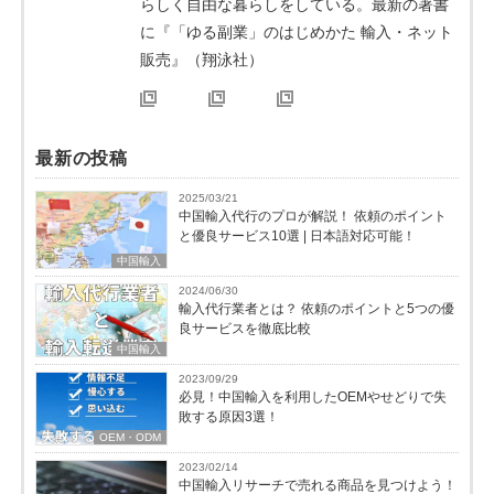
らしく自由な暮らしをしている。最新の著書
に『「ゆる副業」のはじめかた 輸入・ネット
販売』（翔泳社）
最新の投稿
2025/03/21
中国輸入代行のプロが解説！ 依頼のポイント
と優良サービス10選 | 日本語対応可能！
中国輸入
2024/06/30
輸入代行業者とは？ 依頼のポイントと5つの優
良サービスを徹底比較
中国輸入
2023/09/29
必見！中国輸入を利用したOEMやせどりで失
敗する原因3選！
OEM・ODM
2023/02/14
中国輸入リサーチで売れる商品を見つけよう！