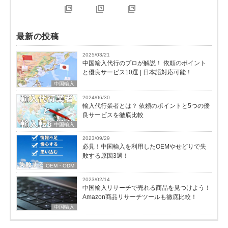
最新の投稿
2025/03/21
中国輸入代行のプロが解説！ 依頼のポイント
と優良サービス10選 | 日本語対応可能！
中国輸入
2024/06/30
輸入代行業者とは？ 依頼のポイントと5つの優
良サービスを徹底比較
中国輸入
2023/09/29
必見！中国輸入を利用したOEMやせどりで失
敗する原因3選！
OEM・ODM
2023/02/14
中国輸入リサーチで売れる商品を見つけよう！
Amazon商品リサーチツールも徹底比較！
中国輸入