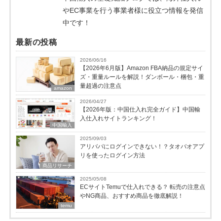
やEC事業を行う事業者様に役立つ情報を発信
中です！
最新の投稿
2026/06/16
【2026年6月版】Amazon FBA納品の規定サイ
ズ・重量ルールを解説！ダンボール・梱包・重
量超過の注意点
amazon
2026/04/27
【2026年版：中国仕入れ完全ガイド】中国輸
入仕入れサイトランキング！
中国輸入
2025/09/03
アリババにログインできない！？タオバオアプ
リを使ったログイン方法
商品リサーチ
2025/05/08
ECサイトTemuで仕入れできる？ 転売の注意点
やNG商品、おすすめ商品を徹底解説！
temu