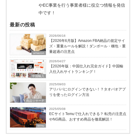
やEC事業を行う事業者様に役立つ情報を発信
中です！
最新の投稿
2026/06/16
【2026年6月版】Amazon FBA納品の規定サイ
ズ・重量ルールを解説！ダンボール・梱包・重
量超過の注意点
amazon
2026/04/27
【2026年版：中国仕入れ完全ガイド】中国輸
入仕入れサイトランキング！
中国輸入
2025/09/03
アリババにログインできない！？タオバオアプ
リを使ったログイン方法
商品リサーチ
2025/05/08
ECサイトTemuで仕入れできる？ 転売の注意点
やNG商品、おすすめ商品を徹底解説！
temu