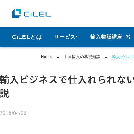
CiLELとは
サービス
輸入物販講座
▼
Home
→
中国輸⼊の基礎知識
→
輸入ビジネ
輸入ビジネスで仕入れられな
説
2018/04/06