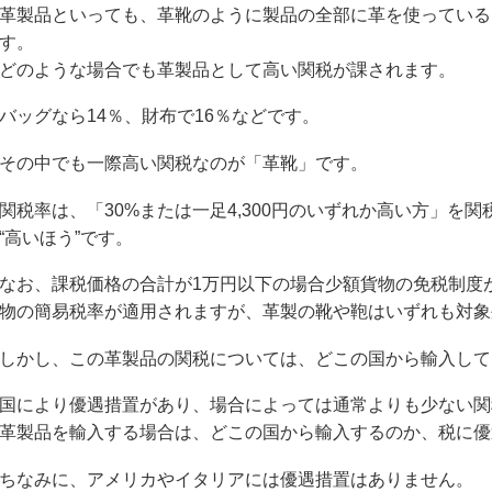
革製品といっても、革靴のように製品の全部に革を使っている
す。
どのような場合でも革製品として高い関税が課されます。
バッグなら14％、財布で16％などです。
その中でも一際高い関税なのが「革靴」です。
関税率は、「30%または一足4,300円のいずれか高い方」を
“高いほう”です。
なお、課税価格の合計が1万円以下の場合少額貨物の免税制度
物の簡易税率が適用されますが、革製の靴や鞄はいずれも対象
しかし、この革製品の関税については、どこの国から輸入して
国により優遇措置があり、場合によっては通常よりも少ない関
革製品を輸入する場合は、どこの国から輸入するのか、税に優
ちなみに、アメリカやイタリアには優遇措置はありません。