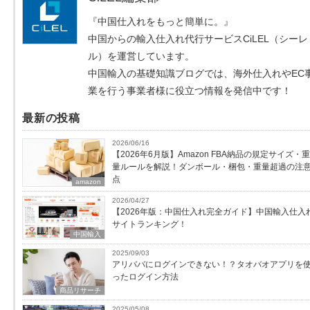
『中国仕入れをもっと簡単に。』
中国からの輸入仕入れ代行サービスCiLEL（シーレ
ル）を運営しています。
中国輸入の基礎知識ブログでは、海外仕入れやEC
業を行う事業者様に役立つ情報を発信中です！
最新の投稿
2026/06/16
【2026年6月版】Amazon FBA納品の規定サイズ・重
量ルールを解説！ダンボール・梱包・重量超過の注
点
amazon
2026/04/27
【2026年版：中国仕入れ完全ガイド】中国輸入仕入
サイトランキング！
中国輸入
2025/09/03
アリババにログインできない！？タオバオアプリを
ったログイン方法
商品リサーチ
2025/05/08