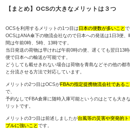
【まとめ】OCSの大きなメリットは３つ
OCSを利用するメリットの1つ目は
日本の便数が多いこと
で
OCSはANA傘下の物流会社なので日本への発送は1日3便、
間は午前0時、5時、13時です。
当日発送の荷物は早ければ午前0時の便、遅くても翌日13時
便で日本への輸送が可能です。
どうしても載せきれない場合は荷物を青島などその他の都
と分流させる方法で対応しています。
メリットの2つ目はOCSが
FBAの指定提携物流会社であるこ
で、
予約なしでFBA倉庫に随時入庫可能というのはとても大き
リットです。
メリットの3つ目は前述しましたが
台風等の災害や突発的ト
ブルに強いこと
です。