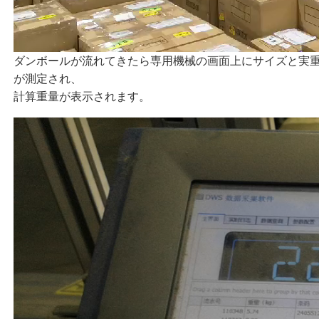
ダンボールが流れてきたら専用機械の画面上にサイズと実
が測定され、
計算重量が表示されます。
動
画
プ
レ
ー
ヤ
ー