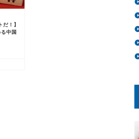
トだ！】
める中国