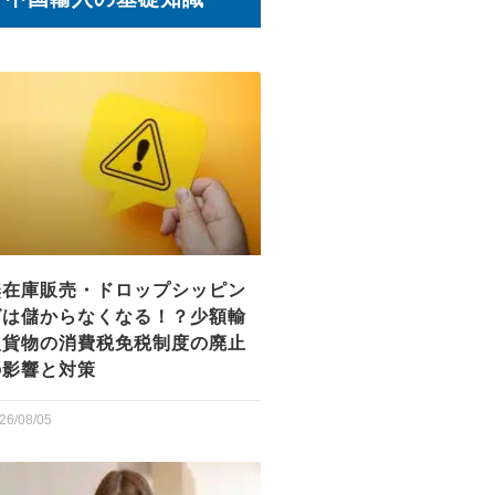
無在庫販売・ドロップシッピン
グは儲からなくなる！？少額輸
入貨物の消費税免税制度の廃止
の影響と対策
26/08/05