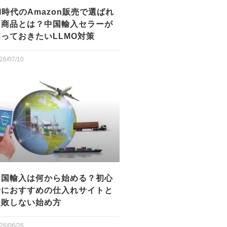
I時代のAmazon販売で選ばれ
る商品とは？中国輸入セラーが
知っておきたいLLMO対策
26/07/10
中国輸入は何から始める？初心
者におすすめの仕入れサイトと
失敗しない始め方
26/06/26