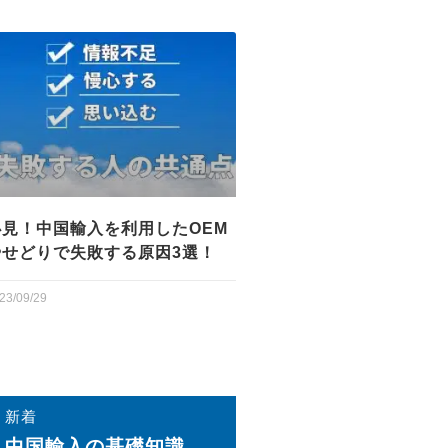
必見！中国輸入を利用したOEM
やせどりで失敗する原因3選！
23/09/29
新着
中国輸⼊の基礎知識