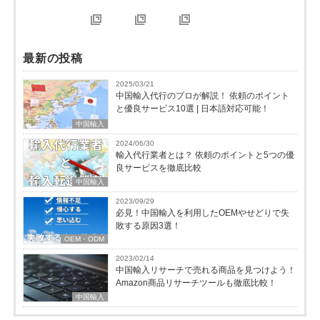
最新の投稿
2025/03/21
中国輸入代行のプロが解説！ 依頼のポイント
と優良サービス10選 | 日本語対応可能！
中国輸入
2024/06/30
輸入代行業者とは？ 依頼のポイントと5つの優
良サービスを徹底比較
中国輸入
2023/09/29
必見！中国輸入を利用したOEMやせどりで失
敗する原因3選！
OEM・ODM
2023/02/14
中国輸入リサーチで売れる商品を見つけよう！
Amazon商品リサーチツールも徹底比較！
中国輸入