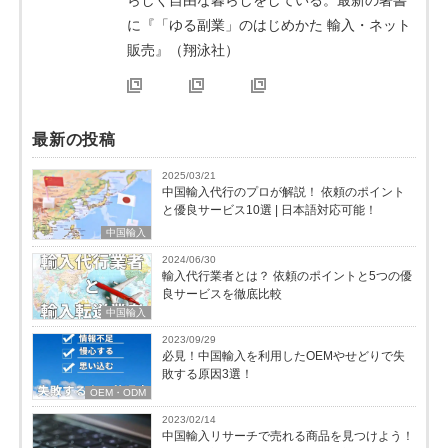
らしく自由な暮らしをしている。最新の著書
に『「ゆる副業」のはじめかた 輸入・ネット
販売』（翔泳社）
最新の投稿
2025/03/21
中国輸入代行のプロが解説！ 依頼のポイント
と優良サービス10選 | 日本語対応可能！
中国輸入
2024/06/30
輸入代行業者とは？ 依頼のポイントと5つの優
良サービスを徹底比較
中国輸入
2023/09/29
必見！中国輸入を利用したOEMやせどりで失
敗する原因3選！
OEM・ODM
2023/02/14
中国輸入リサーチで売れる商品を見つけよう！