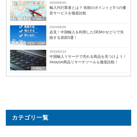
2024/06/30
輸入代行業者とは？ 依頼のポイントと5つの優
良サービスを徹底比較
中国輸入
2023/09/29
必見！中国輸入を利用したOEMやせどりで失
敗する原因3選！
OEM・ODM
2023/02/14
中国輸入リサーチで売れる商品を見つけよう！
Amazon商品リサーチツールも徹底比較！
中国輸入
カテゴリ一覧