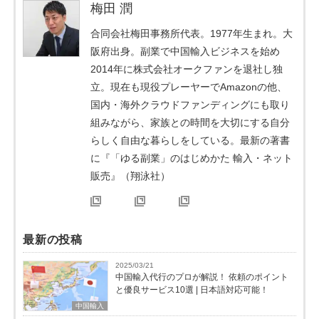
梅田 潤
合同会社梅田事務所代表。1977年生まれ。大
阪府出身。副業で中国輸入ビジネスを始め
2014年に株式会社オークファンを退社し独
立。現在も現役プレーヤーでAmazonの他、
国内・海外クラウドファンディングにも取り
組みながら、家族との時間を大切にする自分
らしく自由な暮らしをしている。最新の著書
に『「ゆる副業」のはじめかた 輸入・ネット
販売』（翔泳社）
最新の投稿
2025/03/21
中国輸入代行のプロが解説！ 依頼のポイント
と優良サービス10選 | 日本語対応可能！
中国輸入