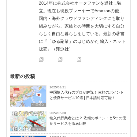
2014年に株式会社オークファンを退社し独
立。現在も現役プレーヤーでAmazonの他、
国内・海外クラウドファンディングにも取り
組みながら、家族との時間を大切にする自分
らしく自由な暮らしをしている。最新の著書
に『「ゆる副業」のはじめかた 輸入・ネット
販売』（翔泳社）
最新の投稿
2025/03/21
中国輸入代行のプロが解説！ 依頼のポイント
と優良サービス10選 | 日本語対応可能！
中国輸入
2024/06/30
輸入代行業者とは？ 依頼のポイントと5つの優
良サービスを徹底比較
中国輸入