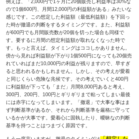
例えば、「2,000円で1ヶ月に20個販売し利益率は30%な
ので1個600円、月間12,000円の利益額がある」みたいな
感じです。この想定した利益額（最低利益額）を下回っ
た時が撤退の判断をするタイミングです。また、利益額
が600円でも月間販売数が20個を切った場合も同様で
す。要するに月間の想定利益額が取れなくなった時で
す。もっと言えば、タイミングはココしかありません。
傍から見れば利益額が下がり1個500円になっても20個売
れていればまだ10,000円の利益が残りますので、早すぎ
ると思われるかもしれません。しかし、その考えが愛着
と同じくらい危険な兆候です。その考えでいくと400円
に利益額が下っても「まだ」月間8,000円あると考え、
300円、200円、100円とギリギリまで粘ってしまい最後
には赤字になってしまいます。「撤退」で大事な事はま
ず判断基準があるか、それから判断基準を厳格に守って
いるかが大事です。愛着心に固執したり、曖昧なの判断
基準を持つことはつまづく原因です。
「想定した
もう一度言いますが、撤退のタイミングは