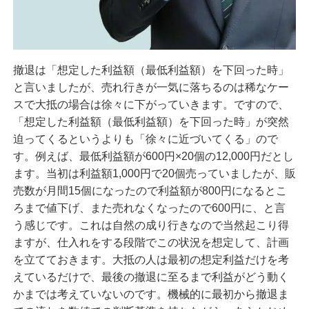
撤退は「想定した利益額（最低利益額）を下回った時」
と言いましたが、売れ行きが一気に落ちるのは稀なケー
スで大抵の場合は徐々に下がっていきます。ですので、
「想定した利益額（最低利益額）を下回った時」が突然
迫ってくるというよりも「徐々に近づいてくる」ので
す。例えば、最低利益額が600円×20個の12,000円だとし
ます。当初は利益額1,000円で20個売っていましたが、販
売数が月間15個になったので利益額が800円になるとこ
ろまで値下げ、また売れなくなったので600円に、と言
う感じです。これは自然の成り行きなので当然起こり得
ますが、仕入れをする段階でこの状況を想定して、計画
を立てておきます。大抵の人は最初の想定利益だけを考
えているだけで、最後の撤退に至るまで利益がどう動く
かまでは考えていないのです。機械的に最初から撤退ま