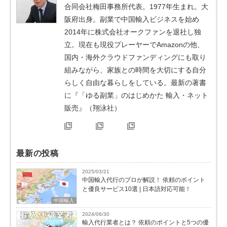
合同会社梅田事務所代表。1977年生まれ。大
阪府出身。副業で中国輸入ビジネスを始め
2014年に株式会社オークファンを退社し独
立。現在も現役プレーヤーでAmazonの他、
国内・海外クラウドファンディングにも取り
組みながら、家族との時間を大切にする自分
らしく自由な暮らしをしている。最新の著書
に『「ゆる副業」のはじめかた 輸入・ネット
販売』（翔泳社）
最新の投稿
2025/03/21
中国輸入代行のプロが解説！ 依頼のポイント
と優良サービス10選 | 日本語対応可能！
中国輸入
2024/06/30
輸入代行業者とは？ 依頼のポイントと5つの優