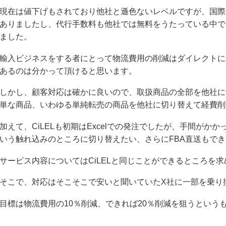
現在は値下げもされており他社と遜色ないレベルですが、国際送
ありましたし、代行手数料も他社では無料をうたっている中で
ました。
輸入ビジネスをする者にとって物流費用の削減はダイレクトに
あるのは分かって頂けると思います。
しかし、顧客対応は確かに良いので、取扱商品の全部を他社に
単な商品、いわゆる単純転売の商品を他社に切り替えて経費削
加えて、CiLELも初期はExcelでの発注でしたが、手間が
いう触れ込みのところに切り替えたい、さらにFBA直送もで
サービス内容についてはCiLELと同じことができるところを
そこで、対応はそこそこで安いと聞いていたX社に一部を乗り換
目標は物流費用の10％削減、できれば20％削減を狙うという