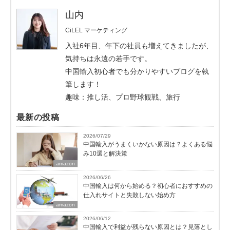
山内
CiLEL マーケティング
入社6年目、年下の社員も増えてきましたが、
気持ちは永遠の若手です。
中国輸入初心者でも分かりやすいブログを執
筆します！
趣味：推し活、プロ野球観戦、旅行
最新の投稿
2026/07/29
中国輸入がうまくいかない原因は？よくある悩
み10選と解決策
amazon
2026/06/26
中国輸入は何から始める？初心者におすすめの
仕入れサイトと失敗しない始め方
amazon
2026/06/12
中国輸入で利益が残らない原因とは？見落とし