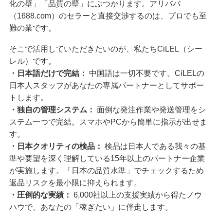
化の壁」「品質の壁」にぶつかります。アリババ
（1688.com）のセラーと直接交渉するのは、プロでも至
難の業です。
そこで活用していただきたいのが、私たちCiLEL（シー
レル）です。
・
日本語だけで完結：
中国語は一切不要です。CiLELの
日本人スタッフがあなたの専属パートナーとしてサポー
トします。
・独自の管理システム：
面倒な発注作業や
発送管理をシ
ステム一つ
で完結。スマホやPCから簡単に指示が出せま
す。
・日本クオリティの検品：
検品は日本人である我々の基
準や要望を深く理解している15年以上のパートナー企業
が実施します。
「日本の品質水準」でチェックするため
返品リスクを最小限に抑えられます。
・圧倒的な実績：
6,000社以上の支援実績から得たノウ
ハウで、あなたの「稼ぎたい」に伴走します。