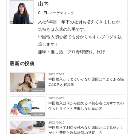
山内
CiLEL マーケティング
入社6年目、年下の社員も増えてきましたが、
気持ちは永遠の若手です。
中国輸入初心者でも分かりやすいブログを執
筆します！
趣味：推し活、プロ野球観戦、旅行
最新の投稿
2026/07/29
中国輸入がうまくいかない原因は？よくある悩
み10選と解決策
amazon
2026/06/26
中国輸入は何から始める？初心者におすすめの
仕入れサイトと失敗しない始め方
amazon
2026/06/12
中国輸入で利益が残らない原因とは？見落とし
がちな費用と利益計算の見直し方