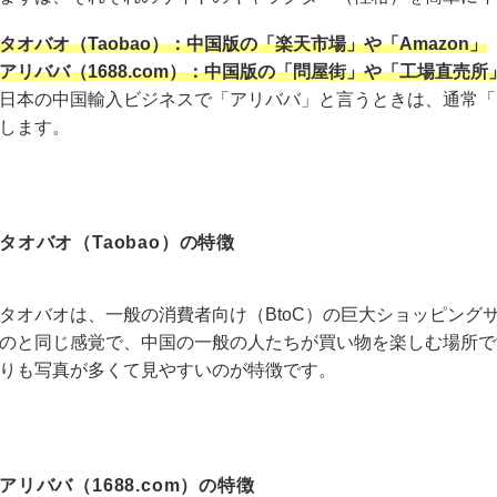
タオバオ（Taobao）：中国版の「楽天市場」や「Amazon」
アリババ（1688.com）：中国版の「問屋街」や「工場直売所
日本の中国輸入ビジネスで「アリババ」と言うときは、通常「1
します。
タオバオ（Taobao）の特徴
タオバオは、一般の消費者向け（BtoC）の巨大ショッピングサ
のと同じ感覚で、中国の一般の人たちが買い物を楽しむ場所で
りも写真が多くて見やすいのが特徴です。
アリババ（1688.com）の特徴