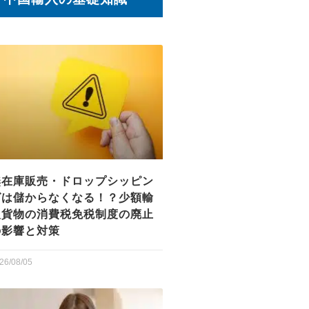
無在庫販売・ドロップシッピン
グは儲からなくなる！？少額輸
入貨物の消費税免税制度の廃止
の影響と対策
26/08/05