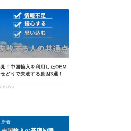
必見！中国輸入を利用したOEM
やせどりで失敗する原因3選！
23/09/29
新着
中国輸⼊の基礎知識