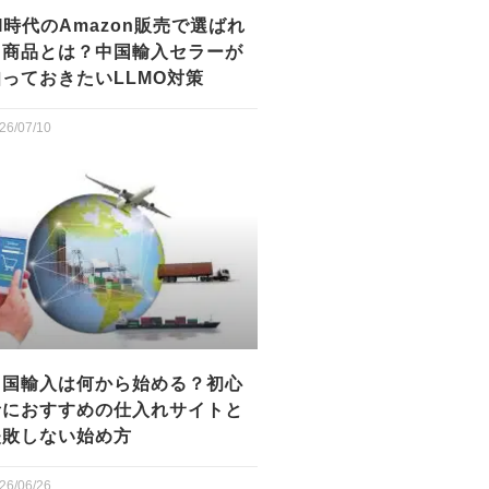
I時代のAmazon販売で選ばれ
る商品とは？中国輸入セラーが
知っておきたいLLMO対策
26/07/10
中国輸入は何から始める？初心
者におすすめの仕入れサイトと
失敗しない始め方
26/06/26