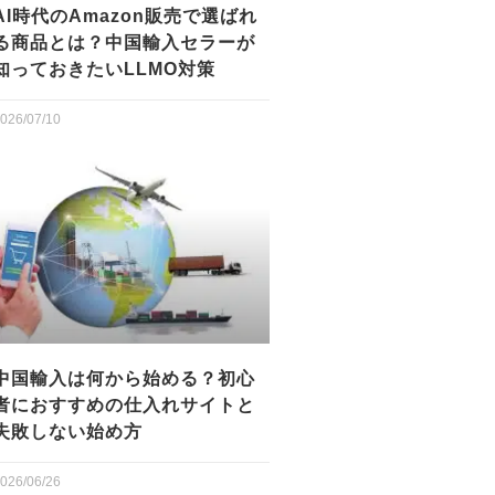
AI時代のAmazon販売で選ばれ
る商品とは？中国輸入セラーが
知っておきたいLLMO対策
026/07/10
中国輸入は何から始める？初心
者におすすめの仕入れサイトと
失敗しない始め方
026/06/26