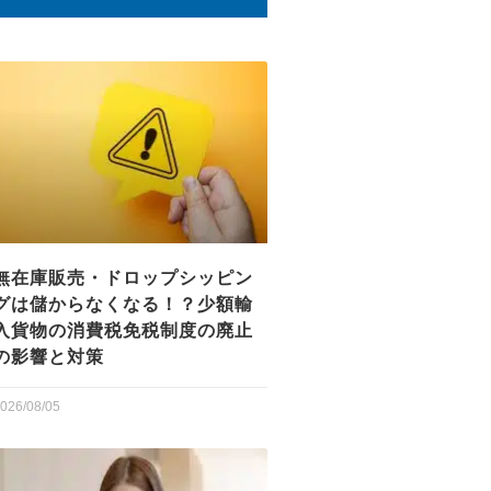
無在庫販売・ドロップシッピン
グは儲からなくなる！？少額輸
入貨物の消費税免税制度の廃止
の影響と対策
026/08/05