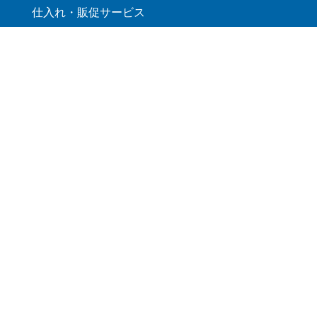
仕入れ・販促サービス
提携サービス
CalQ（カルク）
バーチャルオフィス