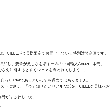
』は、CiLELが会員様限定でお届けしている特別対談企画です。
増加し、競争が激しさを増す一方の中国輸入Amazon販売。
でさえ油断するとすぐシェアを奪われてしまう…。
争の真っただ中であるといっても過言ではありません。
ゲストに迎え、「今」知りたいリアルな話を、CiLEL会員様へ
称号がふさわしい方。
す。