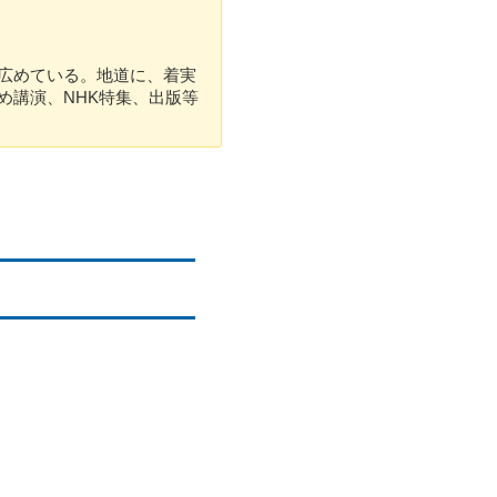
広めている。地道に、着実
め講演、NHK特集、出版等