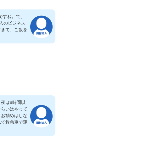
ですね。で、
入のビジネス
てきて、ご飯を
夜は8時間以
ぐらいはやって
りお勧めはしな
れて救急車で運