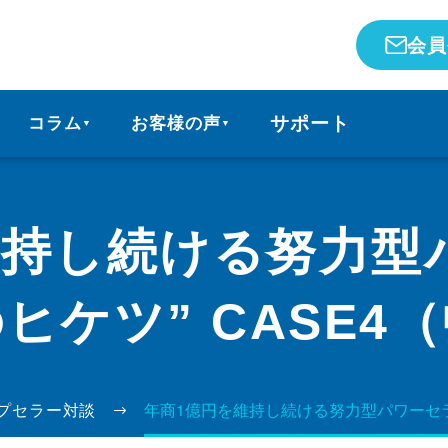
会員
サポート
コラム
お客様の声
▼
▼
維持し続ける努力型
ヒケツ” CASE4
プセラー対談
年商1億円を維持し続ける努力型パワーセラ