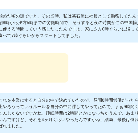
始めた頃の話ですと、その当時、私は墓石屋に社員として勤務してたん
朝8時から夕方5時までの労働時間で。そうすると夜の時間がこの中国輸
に使える時間っていう感じだったんですよ。家に夕方6時ぐらいに帰っ
食べて7時ぐらいからスタートしてました。
これを本業にすると自分の中で決めていたので、昼間8時間労働だったら
上やろうっていうルールを自分の中に課してやってたので、まぁ9時間
たんじゃないですかね。睡眠時間は2時間とかになっちゃうんで、あま
いんですけど、それを4ヶ月ぐらいやったんですかね。結局、最後は倒
ばれました。