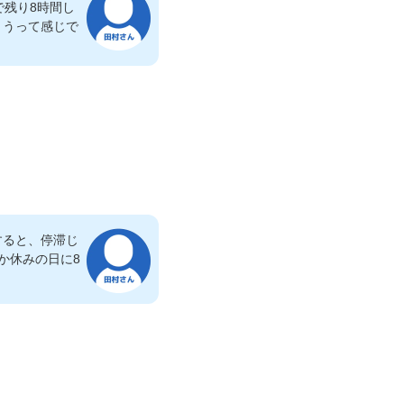
で残り8時間し
ょうって感じで
すると、停滞じ
か休みの日に8
。